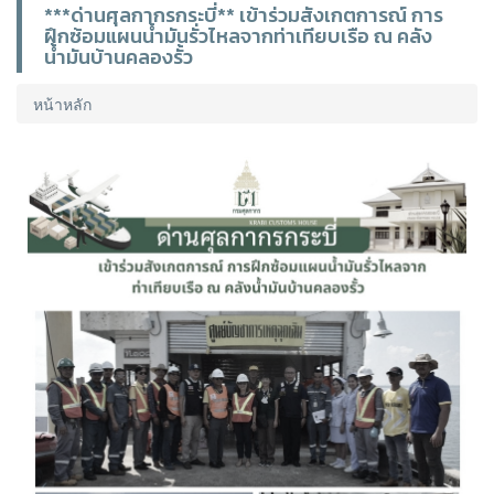
***ด่านศุลกากรกระบี่** เข้าร่วมสังเกตการณ์ การ
ฝึกซ้อมแผนน้ำมันรั่วไหลจากท่าเทียบเรือ ณ คลัง
น้ำมันบ้านคลองรั้ว
หน้าหลัก