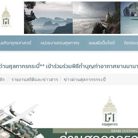
พันธกิจ/ยุทธศาสตร์
หน่วยงานกรมศุลกากร
แผนผังเว็บไซต์
ติดต่อเ
ด่านศุลกากรกระบี่** เข้าร่วมร่วมพิธีทำบุญท่าอากาศยานนานา
ลัก
รายงานสถิติและข่าวสาร
ข่าวด่านศุลกากรกระบี่