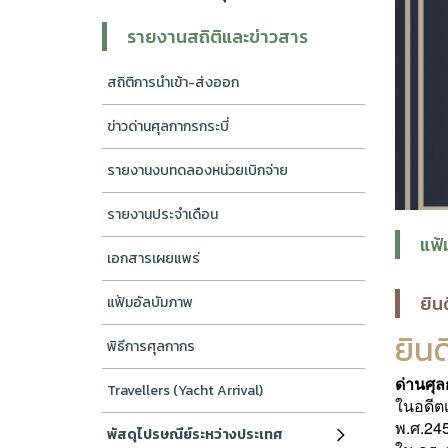
รายงานสถิติและข่าวสาร
สถิติการนำเข้า-ส่งออก
ข่าวด่านศุลกากรกระบี่
รายงานงบทดลองหน่วยเบิกจ่าย
รายงานประจำเดือน
แฟ้
เอกสารเผยแพร่
ยิน
แฟ้มอัลบัมภาพ
ยินด
พิธีการศุลกากร
ด่านศุล
Travellers (Yacht Arrival)
ในอดีตเ
พ.ศ.24
พัสดุไปรษณีย์ระหว่างประเทศ