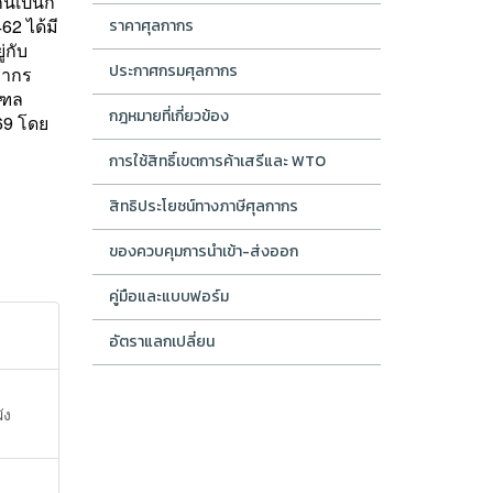
ันเป็นก
62 ได้มี
ราคาศุลกากร
่กับ
ประกาศกรมศุลกากร
กากร
ณฑล
กฎหมายที่เกี่ยวข้อง
69
โดย
การใช้สิทธิ์เขตการค้าเสรีและ WTO
สิทธิประโยชน์ทางภาษีศุลกากร
ของควบคุมการนำเข้า-ส่งออก
คู่มือและแบบฟอร์ม
อัตราแลกเปลี่ยน
ัง