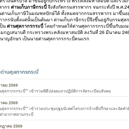
ทรวงนครบาล มาขึ้นอยู่กับกระทรวง พระคลังมหาสมบัติ และรวมก
พากร
ด่านเก็บภาษีกระบี่
จึงสังกัดกรมสรรพากร
จนกระทั่งปี พ.ศ.24
ด่านเก็บภาษีในมณฑลปักษ์ใต้
ทั้งหมดจากกรมสรรพากร
มาขึ้นอยู
กากร
นับตั้งแต่นั้นเป็นต้นมา
ด่านเก็บภาษีกระบี่
จึงขึ้นอยู่กับ
กรมศุล
เป็น
ด่านศุลกากรกระบี่
โดยกำหนดให้ด่านศุลกากรกระบี่ขึ้นกับม
ตามกฎเสนาบดี
กระทรวงพระคลังมหาสมบัติ
ลงวันที่
26 มีนาคม 24
ำนาญอักษร เป็นนายด่านศุลกากรกระบี่คนแรก
วด่านศุลกากรกระบี่
หาคม 2569
นศุลกากรกระบี่** เข้าร่วมพิธีปล่อยแถวปฏิบัติการจัดระเบียบสังคม
หาคม 2569
านศุลกากรกระบี่** เข้าร่วมประชุมปฐมนิเทศโครงการจ้างที่ปรึกษาและจัดทำผ
ท่าอากาศยานกระบี่
รกฎาคม 2569